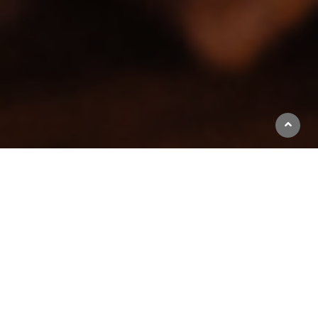
Beställ god och vällagad mat online hos 87:an Grillen Långsele (Långsele). Se vår meny, ta
del av unika erbjudanden och njut av rätter för alla smaker.
Öppettider
Avhämtning
Måndag - Fredag