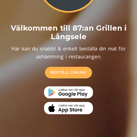
Välkommen till 87:an Grillen i
Långsele
Här kan du snabbt & enkelt beställa din mat för
avhämtning i restaurangen.
BESTÄLL ONLINE